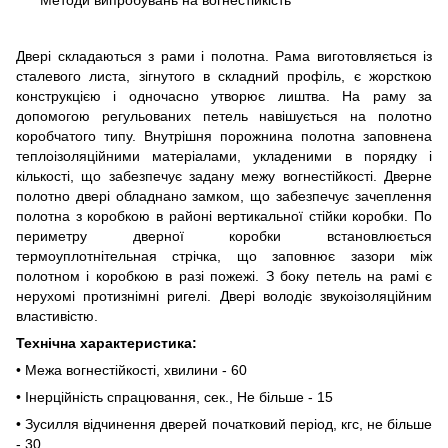
Методи випробувань на вогнестійкість"
Двері складаються з рами і полотна. Рама виготовляється із
сталевого листа, зігнутого в складний профіль, є жорсткою
конструкцією і одночасно утворює лиштва. На раму за
допомогою регульованих петель навішується на полотно
коробчатого типу. Внутрішня порожнина полотна заповнена
теплоізоляційними матеріалами, укладеними в порядку і
кількості, що забезпечує задану межу вогнестійкості. Дверне
полотно двері обладнано замком, що забезпечує зачеплення
полотна з коробкою в районі вертикальної стійки коробки. По
периметру дверної коробки встановлюється
термоуплотнітельная стрічка, що заповнює зазори між
полотном і коробкою в разі пожежі. З боку петель на рамі є
нерухомі протизнімні ригелі. Двері володіє звукоізоляційним
властивістю.
Технічна характеристика:
• Межа вогнестійкості, хвилини - 60
• Інерційність спрацювання, сек., Не більше - 15
• Зусилля відчинення дверей початковий період, кгс, не більше
- 30