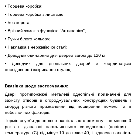
• Торцева коробка;
• Торцева коробка з лиштвою;
• Без порога;
• Врізний замок з функцією "Антипаніка";
• Ручки білого кольору;
• Накладка з нержавіючої сталі;
• Доводчик одинарний для дверей вагою до
120 кг
;
• Доводчик для двопільних дверей з координацією
послідовності закривання стулок;
Вказівки щодо застосування:
Двері протипожежні металеві однопільні призначені для
захисту отворів в огороджувальних конструкціях будівель і
споруд різного призначення від поширення пожежі та її
небезпечних факторів.
Термін служби до першого капітального ремонту - не менше 3
років в діапазоні навколишнього середовища (повітря) -
температура (С) від мінус 10 до плюс 40, і відносна вологість