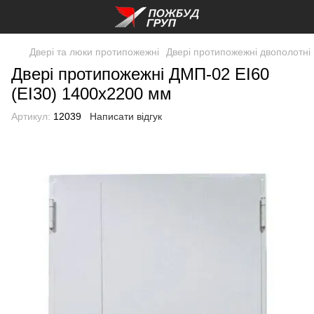
Двері та люки протипожежні
Двері протипожежні двополотні
Двері протипожежні ДМП-02 EI60
(EI30) 1400x2200 мм
Артикул:
12039
Написати відгук