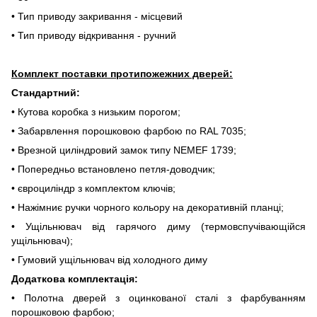
• Тип приводу закривання - місцевий
• Тип приводу відкривання - ручний
Комплект поставки протипожежних дверей:
Стандартний:
• Кутова коробка з низьким порогом;
• Забарвлення порошковою фарбою по RAL 7035;
• Врезной циліндровий замок типу NEMEF 1739;
• Попередньо встановлено петля-доводчик;
• євроциліндр з комплектом ключів;
• Нажімниє ручки чорного кольору на декоративній планці;
• Ущільнювач від гарячого диму (термовспучівающійся
ущільнювач);
• Гумовий ущільнювач від холодного диму
Додаткова комплектація:
• Полотна дверей з оцинкованої сталі з фарбуванням
порошковою фарбою;