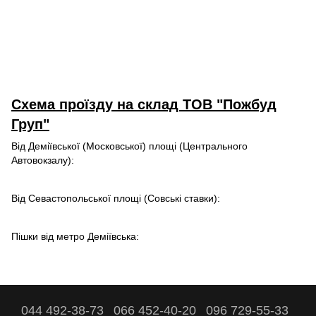
Схема проїзду на склад ТОВ "Пожбуд
Груп"
Від Деміївської (Московської) площі (Центрального
Автовокзалу):
Від Севастопольської площі (Совські ставки):
Пішки від метро Деміївська:
044 492-38-73
066 452-40-20
096 729-55-33