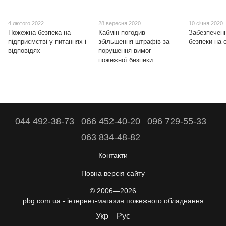
4 лютого 2022
28 вересня 2020
10 січня 2020
Пожежна безпека на
Кабмін погодив
Забезпечен
підприємстві у питаннях і
збільшення штрафів за
безпеки на 
відповідях
порушення вимог
пожежної безпеки
044 492-38-73
066 452-40-20
096 729-55-33
063 834-48-82
Контакти
Повна версія сайту
© 2006—2026
pbg.com.ua - інтернет-магазин пожежного обладнання
Укр
Рус