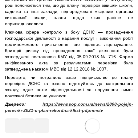
році пояснюється тим, що до плану перевірок ввійшли школи,
садочки та інші заклади, підпорядковані місцевим органам
виконавчої влади, плани щодо яких раніше не
оприлюднювалися.
Ключова сфера контролю з боку ДСНС — провадження
господарської діяльності з надання послуг і виконання робіт
протипожежного призначення, що підлягає ліцензуванню.
Критерії ризику від провадження такої діяльності були
затверджені постановою КМУ від 05.09.2018 № 716. Форма
уніфікованого акта за результатами перевірки була
затверджена наказом МВС від 12.12.2018 № 1007.
Перевірте, чи потрапило ваше підприємство до плану
перевірок ДСНС та вчасно підготуйтесь до контрольного
заходу, адже потім відповідальності за порушення вимог
пожежної безпеки не уникнути.
Джерело:
https://www.sop.com.ua/news/2808-pojejn-
perevrki-2021-u-plan-rekordna-klkst-pdprimstv