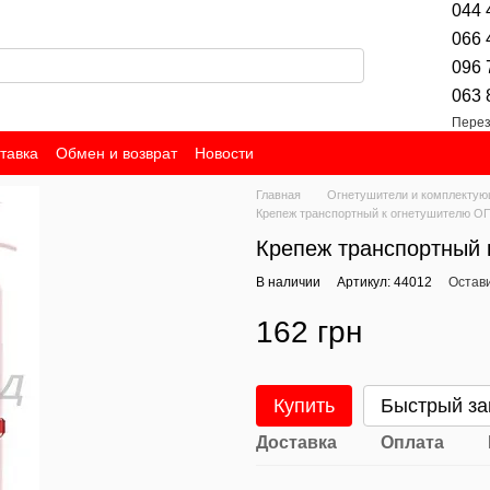
044 
066 
096 
063 
Перез
тавка
Обмен и возврат
Новости
Главная
Огнетушители и комплекту
Крепеж транспортный к огнетушителю ОП
Крепеж транспортный 
В наличии
Артикул: 44012
Остав
162 грн
Купить
Быстрый за
Доставка
Оплата