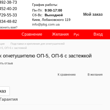
492-38-73
График работы:
452-40-20
Пн-Пт:
9:00-17:00
Мой заказ
729-55-33
Сб-Вс:
Выходной
Киев, Лобановского 119
834-48-82
info@pbg.com.ua
вонить вам?
Сравнение
Желания
Вход
Рус
ющие
Подставки и крепления для огнетушителей
-5, ОП-6 с застежкой
к огнетушителю ОП-5, ОП-6 с застежкой
ить отзыв
К сравнению
В желания
каз
Гарантия