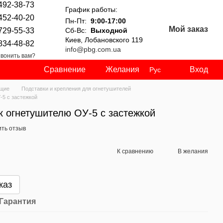
492-38-73
График работы:
452-40-20
Пн-Пт:
9:00-17:00
Мой заказ
729-55-33
Сб-Вс:
Выходной
Киев, Лобановского 119
834-48-82
info@pbg.com.ua
вонить вам?
Сравнение
Желания
Вход
Рус
ющие
Подставки и крепления для огнетушителей
-5 с застежкой
к огнетушителю ОУ-5 с застежкой
ить отзыв
К сравнению
В желания
каз
Гарантия