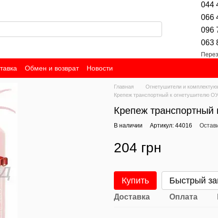
044 
066 
096 
063 
Перез
тавка
Обмен и возврат
Новости
Главная
Огнетушители и комплекту
Крепеж транспортный к огнетушителю ОУ
Крепеж транспортный 
В наличии
Артикул: 44016
Остав
204 грн
Купить
Быстрый за
Доставка
Оплата