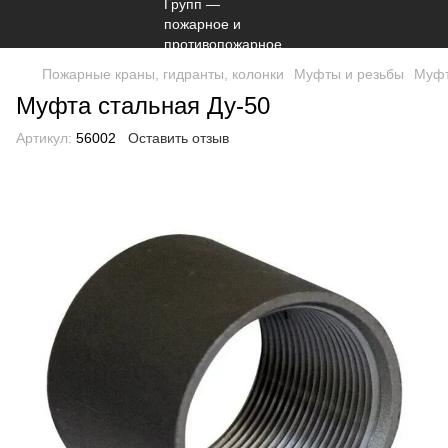
Пожарные краны, гидранты, колонки
Муфты и резьбы
Муфт
Муфта стальная Ду-50
Артикул:
56002
Оставить отзыв