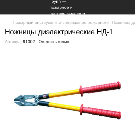
Пожарный инструмент и сняряжение пожарного
Ножницы ди
Ножницы диэлектрические НД-1
Артикул:
91002
Оставить отзыв