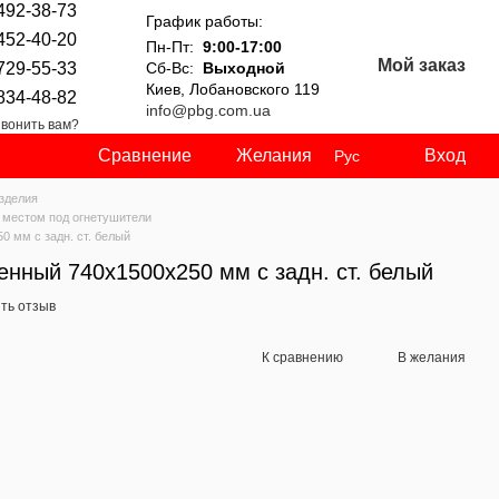
492-38-73
График работы:
452-40-20
Пн-Пт:
9:00-17:00
Мой заказ
729-55-33
Сб-Вс:
Выходной
Киев, Лобановского 119
834-48-82
info@pbg.com.ua
вонить вам?
Сравнение
Желания
Вход
Рус
зделия
с местом под огнетушители
 мм с задн. ст. белый
нный 740х1500х250 мм с задн. ст. белый
ть отзыв
К сравнению
В желания