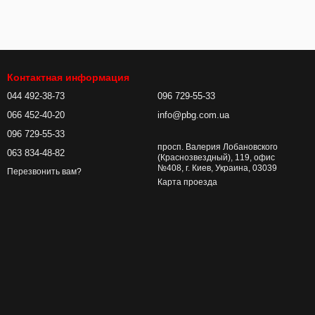
Контактная информация
044 492-38-73
096 729-55-33
066 452-40-20
info@pbg.com.ua
096 729-55-33
просп. Валерия Лобановского
063 834-48-82
(Краснозвездный), 119, офис
№408, г. Киев, Украина, 03039
Перезвонить вам?
Карта проезда