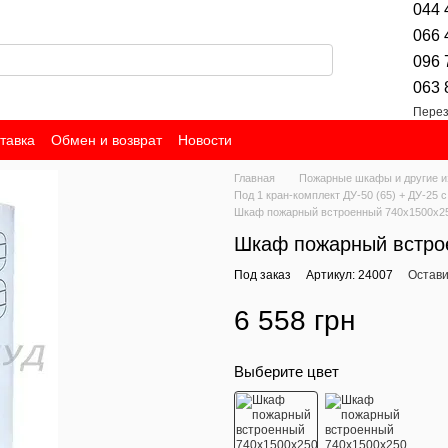
044 
066 
096 
063 
Перез
тавка
Обмен и возврат
Новости
Главная
Пожарные шкафы и другие и
Под 1 кран-комплект ДУ-50 (65) + ДУ-25 
Шкаф пожарный встроенный 740х1500х250
Шкаф пожарный встрое
Под заказ
Артикул: 24007
Остави
6 558 грн
Выберите цвет