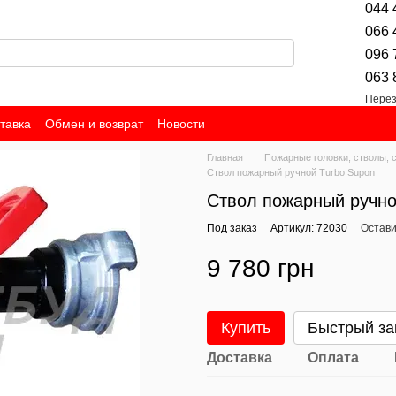
044 
066 
096 
063 
Перез
тавка
Обмен и возврат
Новости
Главная
Пожарные головки, стволы, с
Ствол пожарный ручной Turbo Supon
Ствол пожарный ручно
Под заказ
Артикул: 72030
Остави
9 780 грн
Купить
Быстрый за
Доставка
Оплата