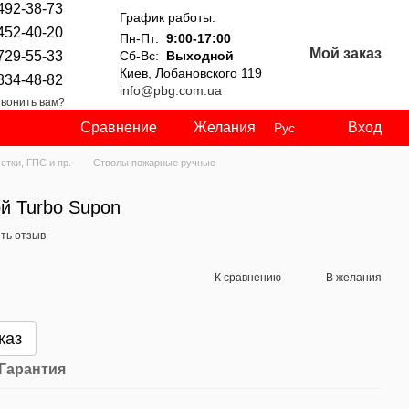
492-38-73
График работы:
452-40-20
Пн-Пт:
9:00-17:00
Мой заказ
729-55-33
Сб-Вс:
Выходной
Киев, Лобановского 119
834-48-82
info@pbg.com.ua
вонить вам?
Сравнение
Желания
Вход
Рус
етки, ГПС и пр.
Стволы пожарные ручные
й Turbo Supon
ть отзыв
К сравнению
В желания
каз
Гарантия