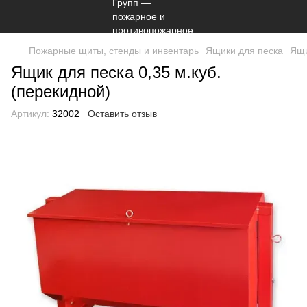
Пожарные щиты, стенды и инвентарь
Ящики для песка
Ящи
Ящик для песка 0,35 м.куб.
(перекидной)
Артикул:
32002
Оставить отзыв