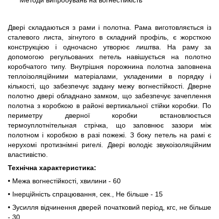
Методи випробувань на вогнестійкість"
Двері складаються з рами і полотна. Рама виготовляється із
сталевого листа, зігнутого в складний профіль, є жорсткою
конструкцією і одночасно утворює лиштва. На раму за
допомогою регульованих петель навішується на полотно
коробчатого типу. Внутрішня порожнина полотна заповнена
теплоізоляційними матеріалами, укладеними в порядку і
кількості, що забезпечує задану межу вогнестійкості. Дверне
полотно двері обладнано замком, що забезпечує зачеплення
полотна з коробкою в районі вертикальної стійки коробки. По
периметру дверної коробки встановлюється
термоуплотнітельная стрічка, що заповнює зазори між
полотном і коробкою в разі пожежі. З боку петель на рамі є
нерухомі протизнімні ригелі. Двері володіє звукоізоляційним
властивістю.
Технічна характеристика:
• Межа вогнестійкості, хвилини - 60
• Інерційність спрацювання, сек., Не більше - 15
• Зусилля відчинення дверей початковий період, кгс, не більше
- 30