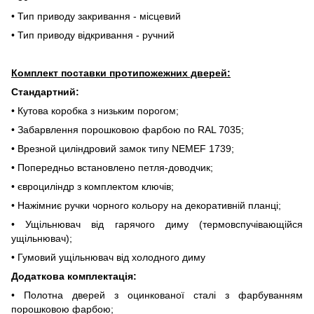
• Тип приводу закривання - місцевий
• Тип приводу відкривання - ручний
Комплект поставки протипожежних дверей:
Стандартний:
• Кутова коробка з низьким порогом;
• Забарвлення порошковою фарбою по RAL 7035;
• Врезной циліндровий замок типу NEMEF 1739;
• Попередньо встановлено петля-доводчик;
• євроциліндр з комплектом ключів;
• Нажімниє ручки чорного кольору на декоративній планці;
• Ущільнювач від гарячого диму (термовспучівающійся
ущільнювач);
• Гумовий ущільнювач від холодного диму
Додаткова комплектація:
• Полотна дверей з оцинкованої сталі з фарбуванням
порошковою фарбою;