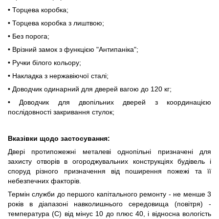
• Торцева коробка;
• Торцева коробка з лиштвою;
• Без порога;
• Врізний замок з функцією "Антипаніка";
• Ручки білого кольору;
• Накладка з нержавіючої сталі;
• Доводчик одинарний для дверей вагою до
120 кг
;
• Доводчик для двопільних дверей з координацією
послідовності закривання стулок;
Вказівки щодо застосування:
Двері протипожежні металеві однопільні призначені для
захисту отворів в огороджувальних конструкціях будівель і
споруд різного призначення від поширення пожежі та її
небезпечних факторів.
Термін служби до першого капітального ремонту - не менше 3
років в діапазоні навколишнього середовища (повітря) -
температура (С) від мінус 10 до плюс 40, і відносна вологість