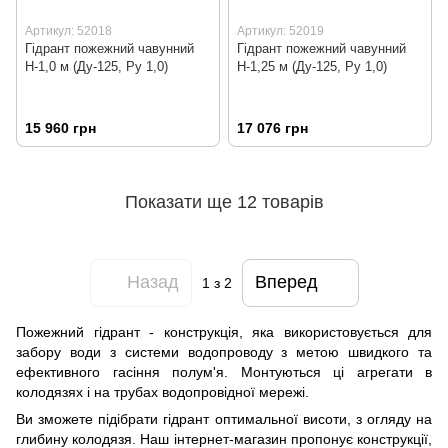
Артикул: 52018
Артикул: 52019
Гідрант пожежний чавунний
Гідрант пожежний чавунний
Н-1,0 м (Ду-125, Ру 1,0)
Н-1,25 м (Ду-125, Ру 1,0)
15 960 грн
17 076 грн
Показати ще 12 товарів
Назад
Вперед
1
з 2
Пожежний гідрант - конструкція, яка використовується для
забору води з системи водопроводу з метою швидкого та
ефективного гасіння полум'я. Монтуються ці агрегати в
колодязях і на трубах водопровідної мережі.
Ви зможете підібрати гідрант оптимальної висоти, з огляду на
глибину колодязя. Наш інтернет-магазин пропонує конструкції,