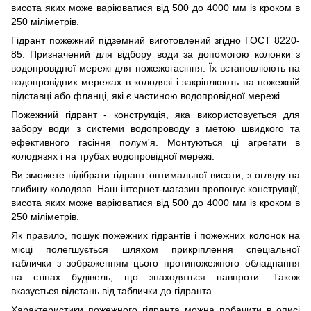
висота яких може варіюватися від 500 до
4000 мм
із кроком в
250 міліметрів
.
Гідрант пожежний підземний виготовлений згідно ГОСТ 8220-
85. Призначений для відбору води за допомогою колонки з
водопровідної мережі для пожежогасіння. Їх встановлюють на
водопровідних мережах в колодязі і закріплюють на пожежній
підставці або фланці, які є частиною водопровідної мережі.
Пожежний гідрант - конструкція, яка використовується для
забору води з системи водопроводу з метою швидкого та
ефективного гасіння полум'я. Монтуються ці агрегати в
колодязях і на трубах водопровідної мережі.
Ви зможете підібрати гідрант оптимальної висоти, з огляду на
глибину колодязя. Наш інтернет-магазин пропонує конструкції,
висота яких може варіюватися від 500 до
4000 мм
із кроком в
250 міліметрів
.
Як правило, пошук пожежних гідрантів і пожежних колонок на
місці полегшується шляхом прикріплення спеціальної
таблички з зображенням цього протипожежного обладнання
на стінах будівель, що знаходяться навпроти. Також
вказується відстань від таблички до гідранта.
Характеристики пожежного гідранта можна побачити в описі