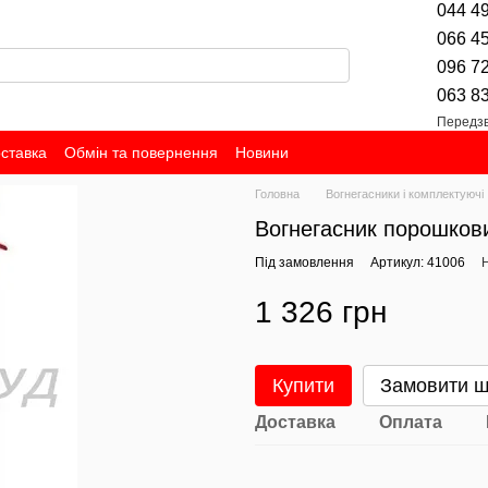
044 4
066 4
096 7
063 8
Передзв
оставка
Обмін та повернення
Новини
Головна
Вогнегасники і комплектуючі
Вогнегасник порошков
Під замовлення
Артикул: 41006
Н
1 326 грн
Купити
Замовити 
Доставка
Оплата