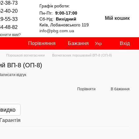
92-38-73
Графік роботи:
52-40-20
Пн-Пт:
9:00-17:00
Мій кошик
29-55-33
Сб-Нд:
Вихідний
Київ, Лобановського 119
34-48-82
info@pbg.com.ua
онити вам?
Порівняння
Бажання
Вхід
Укр
Порошкові вогнегасники
Вогнегасник порошковий ВП-8 (ОП-8)
ий ВП-8 (ОП-8)
аписати відгук
Порівняти
В бажання
швидко
Гарантія