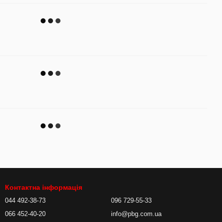
Контактна інформація
044 492-38-73
096 729-55-33
066 452-40-20
info@pbg.com.ua