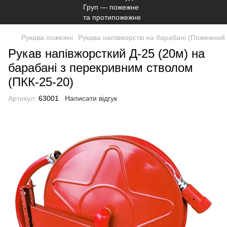
Рукава пожежні
Рукава напівжорсткі на барабані (Пожежний
Рукав напівжорсткий Д-25 (20м) на
барабані з перекривним стволом
(ПКК-25-20)
Артикул:
63001
Написати відгук