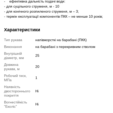
- ефективна дальність подачі води:
- для суцільного струменя, м - 10
- для конічного розпиленого струменя, м – 3;
- термін експлуатації компонентів ПКК – не менше 10 років;
Характеристики
Тип рукава
напівжорсткі на барабані (ПКК)
Виконання
на барабані з перекривним стволом
Внутрішній
25
діаметр, мм
Довжина
20
рукава, м
Робочий тиск,
1
МПа
Наявність
двостороннього
Ні
покриття
Вогнестійкість
Ні
"Еколіс"