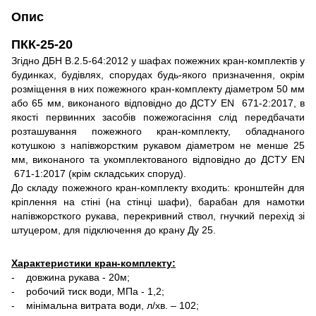
Опис
ПКК-25-20
Згідно ДБН В.2.5-64:2012 у шафах пожежних кран-комплектів у
будинках, будівлях, спорудах будь-якого призначення, окрім
розміщення в них пожежного кран-комплекту діаметром 50 мм
або 65 мм, виконаного відповідно до ДСТУ ЕN 671-2:2017, в
якості первинних засобів пожежогасіння слід передбачати
розташування пожежного кран-комплекту, обладнаного
котушкою з напівжорстким рукавом діаметром не менше 25
мм, виконаного та укомплектованого відповідно до ДСТУ ЕN
671-1:2017 (крім складських споруд).
До складу пожежного кран-комплекту входить: кронштейн для
кріплення на стіні (на стінці шафи), барабан для намотки
напівжорсткого рукава, перекривний ствол, гнучкий перехід зі
штуцером, для підключення до крану Ду 25.
Характеристики кран-комплекту:
- довжина рукава - 20м;
- робочий тиск води, МПа - 1,2;
- мінімальна витрата води, л/хв. – 102;