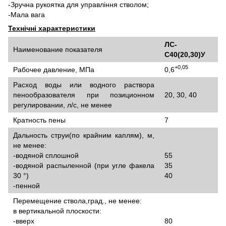
-Зручна рукоятка для управління стволом;
-Мала вага
Технічні характеристики
ЛС-
Наименование показателя
С40(20,30)У
+0,05
Рабочее давление, МПа
0,6
Расход воды или водного раствора
пенообразователя при позиционном
20, 30, 40
регулировании, л/с, не менее
Кратность пены
7
Дальность струи(по крайним каплям), м,
не менее:
-водяной сплошной
55
-водяной распыленной (при угле факела
35
30 °)
40
-пенной
Перемещение ствола,град., не менее:
в вертикальной плоскости:
-вверх
80