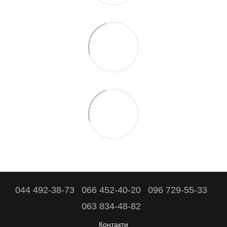
044 492-38-73
066 452-40-20
096 729-55-33
063 834-48-82
Контакти