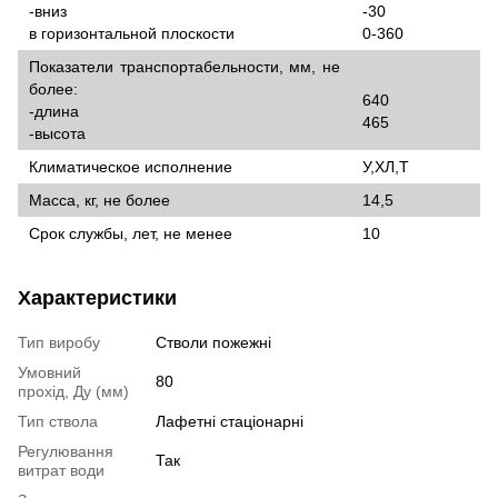
-вниз
-30
в горизонтальной плоскости
0-360
Показатели транспортабельности, мм, не
более:
640
-длина
465
-высота
Климатическое исполнение
У,ХЛ,Т
Масса, кг, не более
14,5
Срок службы, лет, не менее
10
Характеристики
Тип виробу
Стволи пожежні
Умовний
80
прохід, Ду (мм)
Тип ствола
Лафетні стаціонарні
Регулювання
Так
витрат води