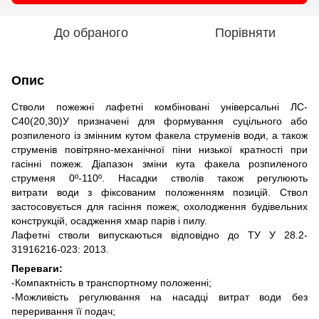
До обраного
Порівняти
Опис
Стволи пожежні лафетні комбіновані універсальні ЛС-
С40(20,30)У призначені для формування суцільного або
розпиленого із змінним кутом факела струменів води, а також
струменів повітряно-механічної піни низької кратності при
гасінні пожеж. Діапазон зміни кута факела розпиленого
струменя 0º-110º. Насадки стволів також регулюють
витрати води з фіксованим положенням позицій. Ствол
застосовується для гасіння пожеж, охолодження будівельних
конструкцій, осадження хмар парів і пилу.
Лафетні стволи випускаються відповідно до ТУ У 28.2-
31916216-023: 2013.
Переваги:
-Компактність в транспортному положенні;
-Можливість регулювання на насадці витрат води без
переривання її подач;