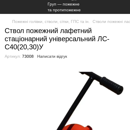
Пожежні голівки, стволи, сітки, ГПС та ін.
Стволи пожежні ла
Ствол пожежний лафетний
стаціонарний універсальний ЛС-
С40(20,30)У
Артикул:
73008
Написати відгук